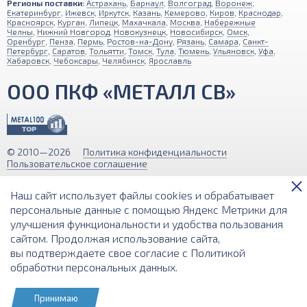
Регионы поставки:
Астрахань
,
Барнаул
,
Волгоград
,
Воронеж
,
Екатеринбург
,
Ижевск
,
Иркутск
,
Казань
,
Кемерово
,
Киров
,
Краснодар
,
Красноярск
,
Курган
,
Липецк
,
Махачкала
,
Москва
,
Набережные
Челны
,
Нижний Новгород
,
Новокузнецк
,
Новосибирск
,
Омск
,
Оренбург
,
Пенза
,
Пермь
,
Ростов-на-Дону
,
Рязань
,
Самара
,
Санкт-
Петербург
,
Саратов
,
Тольятти
,
Томск
,
Тула
,
Тюмень
,
Ульяновск
,
Уфа
,
Хабаровск
,
Чебоксары
,
Челябинск
,
Ярославль
ООО ПКФ «МЕТАЛЛ СВ»
© 2010—2026
Политика конфиденциальности
Пользовательское соглашение
Обращаем ваше внимание на то, что вся информация (включая цены)
Наш сайт использует файлы cookies и обрабатывает
на этом интернет-сайте носит исключительно информационный
характер и ни при каких условиях не является публичной офертой,
персональные данные с помощью Яндекс Метрики для
определяемой положениями Статьи 437 (2) Гражданского кодекса РФ.
улучшения функциональности и удобства пользования
сайтом. Продолжая использование сайта,
Разработка и поддержка сайта
вы подтверждаете свое согласие с
Политикой
обработки персональных данных
.
Принимаю