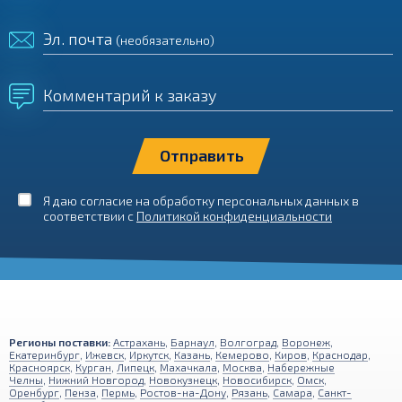
Эл. почта
(необязательно)
Комментарий к заказу
Я даю согласие на обработку персональных данных в
соответствии с
Политикой конфиденциальности
Регионы поставки:
Астрахань
,
Барнаул
,
Волгоград
,
Воронеж
,
Екатеринбург
,
Ижевск
,
Иркутск
,
Казань
,
Кемерово
,
Киров
,
Краснодар
,
Красноярск
,
Курган
,
Липецк
,
Махачкала
,
Москва
,
Набережные
Челны
,
Нижний Новгород
,
Новокузнецк
,
Новосибирск
,
Омск
,
Оренбург
,
Пенза
,
Пермь
,
Ростов-на-Дону
,
Рязань
,
Самара
,
Санкт-