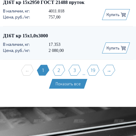
Д16Т кр 15х2950 ГОСТ 21488 пруток
4011.018
Купить
757,00
Д16Т кр 15х1,0х3000
17.353
Купить
2 080,00
←
1
2
3
19
→
...
Показать все