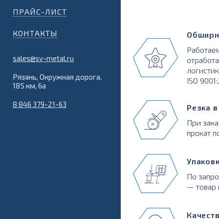
ПРАЙС-ЛИСТ
КОНТАКТЫ
Обширн
Работаем
sales@sv-metal.ru
отработа
логистик
Рязань, Окружная дорога,
ISO 9001
185 км, 6а
8 846 379-21-63
Резка 
При зака
прокат п
Упаков
По запр
— товар 
Качест