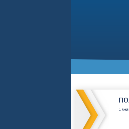
ПО
Озна