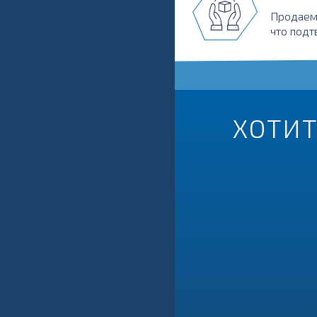
Продаем
что подт
ХОТИТ