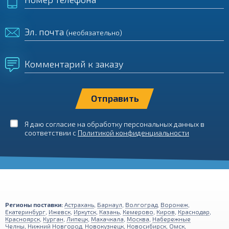
Эл. почта
(необязательно)
Комментарий к заказу
Я даю согласие на обработку персональных данных в
соответствии с
Политикой конфиденциальности
Регионы поставки:
Астрахань
,
Барнаул
,
Волгоград
,
Воронеж
,
Екатеринбург
,
Ижевск
,
Иркутск
,
Казань
,
Кемерово
,
Киров
,
Краснодар
,
Красноярск
,
Курган
,
Липецк
,
Махачкала
,
Москва
,
Набережные
Челны
,
Нижний Новгород
,
Новокузнецк
,
Новосибирск
,
Омск
,