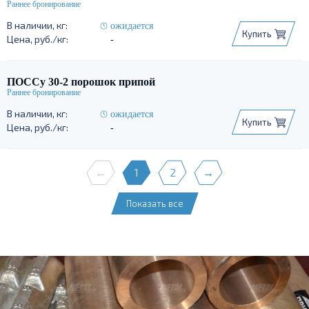
ожидается
Купить
-
ПОССу 30-2 порошок припой
ожидается
Купить
-
←
1
2
→
Показать все