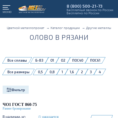
8 (800) 500-21-73
Бесплатный звонок по России
МЕНЮ
Бесплатно по России
Цветной металлопрокат
Каталог продукции
Другие металлы
ОЛОВО В РЯЗАНИ
Все сплавы
Б-83
О1
О2
ПОС40
ПОС61
ПОС63
ПОССу 30-2
ПОССу 61
Все размеры
0,5
0,8
1
1,6
2
3
4
ПОССу40-05
10
16
Фильтр
ЧО1 ГОСТ 860-75
ожидается