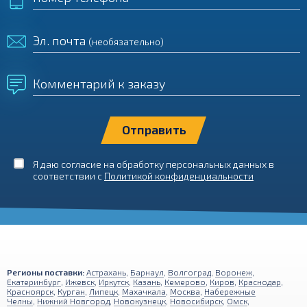
Эл. почта
(необязательно)
Комментарий к заказу
Я даю согласие на обработку персональных данных в
соответствии с
Политикой конфиденциальности
Регионы поставки:
Астрахань
,
Барнаул
,
Волгоград
,
Воронеж
,
Екатеринбург
,
Ижевск
,
Иркутск
,
Казань
,
Кемерово
,
Киров
,
Краснодар
,
Красноярск
,
Курган
,
Липецк
,
Махачкала
,
Москва
,
Набережные
Челны
,
Нижний Новгород
,
Новокузнецк
,
Новосибирск
,
Омск
,