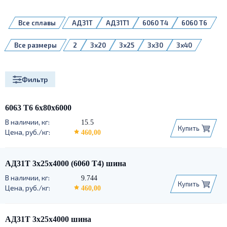
Все сплавы
АД31Т
АД31Т1
6060 Т4
6060 Т6
Все размеры
2
3x20
3x25
3x30
3x40
3x50
4x20
4x30
4x40
4x60
5x20
5x30
5x40
5x50
5x60
Фильтр
5x80
6x20
6x30
6x40
6x50
6x60
6x80
8x100
8x30
8x40
8x50
8x60
8x80
6063 Т6 6х80х6000
10x100
10x120
10x150
10x50
15.5
Купить
10x60
10x80
460,00
АД31Т 3х25х4000 (6060 Т4) шина
9.744
Купить
460,00
АД31Т 3х25х4000 шина