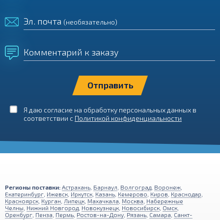
Эл. почта
(необязательно)
Комментарий к заказу
Я даю согласие на обработку персональных данных в
соответствии с
Политикой конфиденциальности
Регионы поставки:
Астрахань
,
Барнаул
,
Волгоград
,
Воронеж
,
Екатеринбург
,
Ижевск
,
Иркутск
,
Казань
,
Кемерово
,
Киров
,
Краснодар
,
Красноярск
,
Курган
,
Липецк
,
Махачкала
,
Москва
,
Набережные
Челны
,
Нижний Новгород
,
Новокузнецк
,
Новосибирск
,
Омск
,
Оренбург
,
Пенза
,
Пермь
,
Ростов-на-Дону
,
Рязань
,
Самара
,
Санкт-